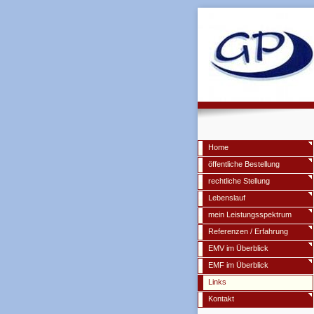
Home
öffentliche Bestellung
rechtliche Stellung
Lebenslauf
mein Leistungsspektrum
Referenzen / Erfahrung
EMV im Überblick
EMF im Überblick
Links
Kontakt