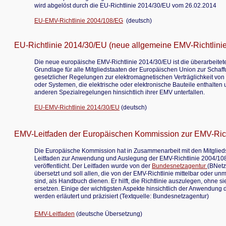
wird abgelöst durch die EU-Richtlinie 2014/30/EU vom 26.02.2014
EU-EMV-Richtlinie 2004/108/EG
(deutsch)
EU-Richtlinie 2014/30/EU (neue allgemeine EMV-Richtlini
Die neue europäische EMV-Richtlinie 2014/30/EU ist die überarbeitet
Grundlage für alle Mitgliedstaaten der Europäischen Union zur Schaff
gesetzlicher Regelungen zur elektromagnetischen Verträglichkeit von
oder Systemen, die elektrische oder elektronische Bauteile enthalten 
anderen Spezialregelungen hinsichtlich ihrer EMV unterfallen.
EU-EMV-Richtlinie 2014/30/EU
(deutsch)
EMV-Leitfaden der Europäischen Kommission zur EMV-Rich
Die Europäische Kommission hat in Zusammenarbeit mit den Mitglied
Leitfaden zur Anwendung und Auslegung der EMV-Richtlinie 2004/108
veröffentlicht. Der Leitfaden wurde von der
Bundesnetzagentur
(BNetz
übersetzt und soll allen, die von der EMV-Richtlinie mittelbar oder unmi
sind, als Handbuch dienen. Er hilft, die Richtlinie auszulegen, ohne s
ersetzen. Einige der wichtigsten Aspekte hinsichtlich der Anwendung d
werden erläutert und präzisiert (Textquelle: Bundesnetzagentur)
EMV-Leitfaden
(deutsche Übersetzung)