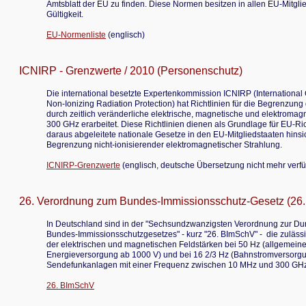
Amtsblatt der EU zu finden. Diese Normen besitzen in allen EU-Mitgli
Gültigkeit.
EU-Normenliste
(englisch)
ICNIRP - Grenzwerte / 2010 (Personenschutz)
Die international besetzte Expertenkommission ICNIRP (Internationa
Non-Ionizing Radiation Protection) hat Richtlinien für die Begrenzung
durch zeitlich veränderliche elektrische, magnetische und elektromagn
300 GHz erarbeitet. Diese Richtlinien dienen als Grundlage für EU-Ric
daraus abgeleitete nationale Gesetze in den EU-Mitgliedstaaten hinsic
Begrenzung nicht-ionisierender elektromagnetischer Strahlung.
ICNIRP-Grenzwerte
(englisch, deutsche Übersetzung nicht mehr verf
26. Verordnung zum Bundes-Immissionsschutz-Gesetz (26
In Deutschland sind in der "Sechsundzwanzigsten Verordnung zur Du
Bundes-Immissionsschutzgesetzes" - kurz "26. BImSchV" - die zuläs
der elektrischen und magnetischen Feldstärken bei 50 Hz (allgemein
Energieversorgung ab 1000 V) und bei 16 2/3 Hz (Bahnstromversorgu
Sendefunkanlagen mit einer Frequenz zwischen 10 MHz und 300 GHz 
26. BImSchV