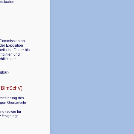
edstaaten
l Commission on
 der Exposition
etische Felder bis
htlinien und
htlich der
ügbar)
. BImSchV)
rchführung des
sigen Grenzwerte
e
ng) sowie für
festgelegt.