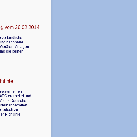
e), vom 26.02.2014
e verbindliche
ung nationaler
 Geräten, Anlagen
und die keinen
tlinie
staaten einen
/EG erarbeitet und
A) ins Deutsche
ttelbar betroffen
ie jedoch zu
er Richtlinie