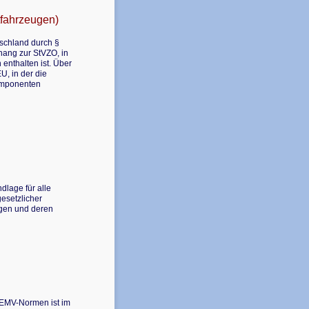
fahrzeugen)
tschland durch §
hang zur StVZO, in
enthalten ist. Über
U, in der die
Komponenten
dlage für alle
gesetzlicher
ugen und deren
n EMV-Normen ist im