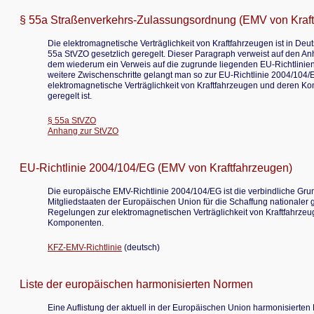
§ 55a Straßenverkehrs-Zulassungsordnung (EMV von Kraft
Die elektromagnetische Verträglichkeit von Kraftfahrzeugen ist in Deu
55a StVZO gesetzlich geregelt. Dieser Paragraph verweist auf den An
dem wiederum ein Verweis auf die zugrunde liegenden EU-Richtlinien 
weitere Zwischenschritte gelangt man so zur EU-Richtlinie 2004/104/E
elektromagnetische Verträglichkeit von Kraftfahrzeugen und deren 
geregelt ist.
§ 55a StVZO
Anhang zur StVZO
EU-Richtlinie 2004/104/EG (EMV von Kraftfahrzeugen)
Die europäische EMV-Richtlinie 2004/104/EG ist die verbindliche Grun
Mitgliedstaaten der Europäischen Union für die Schaffung nationaler 
Regelungen zur elektromagnetischen Verträglichkeit von Kraftfahrze
Komponenten.
KFZ-EMV-Richtlinie
(deutsch)
Liste der europäischen harmonisierten Normen
Eine Auflistung der aktuell in der Europäischen Union harmonisierte